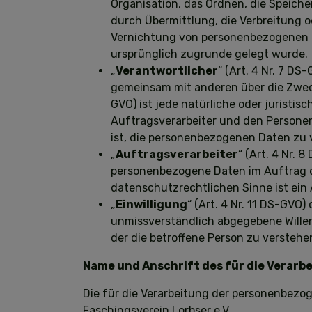
Organisation, das Ordnen, die Speich
durch Übermittlung, die Verbreitung o
Vernichtung von personenbezogenen D
ursprünglich zugrunde gelegt wurde.
„
Verantwortlicher
“ (Art. 4 Nr. 7 DS
gemeinsam mit anderen über die Zweck
GVO) ist jede natürliche oder juristi
Auftragsverarbeiter und den Personen
ist, die personenbezogenen Daten zu 
„
Auftragsverarbeiter
“ (Art. 4 Nr. 
personenbezogene Daten im Auftrag de
datenschutzrechtlichen Sinne ist ein 
„
Einwilligung
“ (Art. 4 Nr. 11 DS-GVO)
unmissverständlich abgegebene Willen
der die betroffene Person zu verstehe
Name und Anschrift des für die Verarb
Die für die Verarbeitung der personenbezog
Faschingsverein Lorbser e.V.