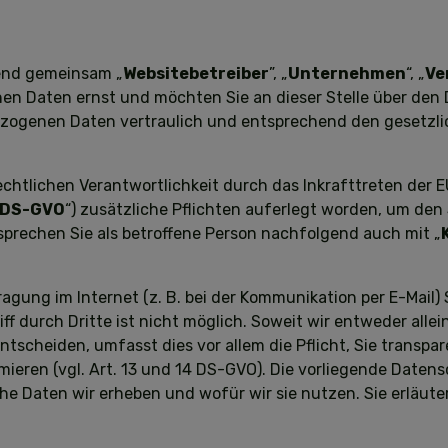
gend gemeinsam „
Websitebetreiber
”, „
Unternehmen
“, „
Ve
n Daten ernst und möchten Sie an dieser Stelle über de
ezogenen Daten vertraulich und entsprechend den gesetzl
chtlichen Verantwortlichkeit durch das Inkrafttreten de
DS-GVO
“) zusätzliche Pflichten auferlegt worden, um d
 sprechen Sie als betroffene Person nachfolgend auch mit „
ragung im Internet (z. B. bei der Kommunikation per E-Mail)
ff durch Dritte ist nicht möglich. Soweit wir entweder all
tscheiden, umfasst dies vor allem die Pflicht, Sie transpa
mieren (vgl. Art. 13 und 14 DS-GVO). Die vorliegende Date
lche Daten wir erheben und wofür wir sie nutzen. Sie erläu