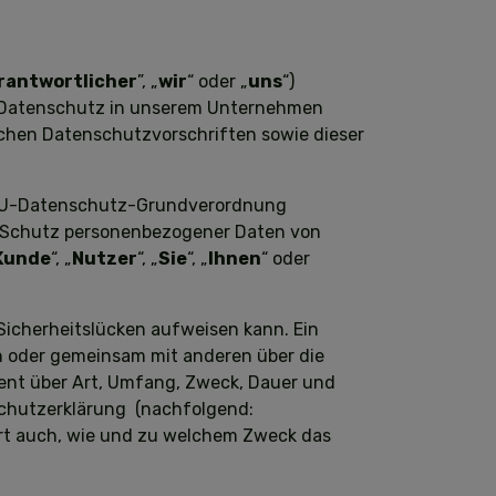
rantwortlicher
”, „
wir
“ oder „
uns
“)
n Datenschutz in unserem Unternehmen
ichen Datenschutzvorschriften sowie dieser
r EU-Datenschutz-Grundverordnung
en Schutz personenbezogener Daten von
Kunde
“, „
Nutzer
“, „
Sie
“, „
Ihnen
“ oder
 Sicherheitslücken aufweisen kann. Ein
ein oder gemeinsam mit anderen über die
rent über Art, Umfang, Zweck, Dauer und
nschutzerklärung (nachfolgend:
tert auch, wie und zu welchem Zweck das