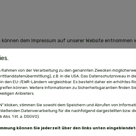
 können dem Impressum auf unserer Website entnommen 
tung
es.
 Verarbeitung personenbezogener Daten verboten und nur d
 im Rahmen von der Verarbeitung zu den genannten Zwecken möglicherwe
tatbestände fällt:
ittlanddatenübermittlung), z.B. in die USA. Das Datenschutzniveau in di
in den EU-/EWR-Ländern vergleichbar. Es besteht daher ein erhöhtes Ris
ligung
“): Wenn der Betroffene freiwillig, in informierter W
reifen können. Weitere Informationen zu Sicherheitsgarantien finden Sie
ge bestätigende Handlung zu verstehen gegeben hat, dass e
weiligen Anbieters.
n für einen oder mehrere bestimmte Zwecke einverstanden
" klicken, stimmen Sie sowohl dem Speichern und Abrufen von Informati
die Verarbeitung zur Erfüllung eines Vertrags, dessen Vertrag
hließenden Datenverarbeitung für die nachfolgend dargestellten bzw. d
en erforderlich ist, die auf die Anfrage des Betroffenen 
Abs. 1 lit. a. DSGVO).
die Verarbeitung zur Erfüllung einer rechtlichen Verpflichtun
bewahrungspflicht);
timmung können Sie jederzeit über den links unten eingeblende
 die Verarbeitung erforderlich ist, um lebenswichtige Intere