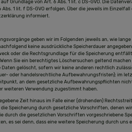
, auf Grundlage von Art. 6 Abs. 1 lit. c DS-GVO. Die Datenv
 Abs. 1 lit. f DS-GVO erfolgen. Über die jeweils im Einzelfa
zerklärung informiert.
gsvorgänge geben wir im Folgenden jeweils an, wie lange
t nachfolgend keine ausdrückliche Speicherdauer angegebe
weck oder die Rechtsgrundlage für die Speicherung entfällt
Wenn Sie ein berechtigtes Löschersuchen geltend machen o
Daten gelöscht, sofern wir keine anderen rechtlich zuläss
er- oder handelsrechtliche Aufbewahrungsfristen); im let
 Zeitpunkt, an dem gesetzliche Aufbewahrungspflichten ni
einer weiteren Verwendung zugestimmt haben.
gebene Zeit hinaus im Falle einer (drohenden) Rechtsstreit
die Speicherung durch gesetzliche Vorschriften, denen wir 
ie durch die gesetzlichen Vorschriften vorgeschriebene Spei
, es sei denn, dass eine weitere Speicherung durch uns er