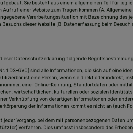
ufgebaut. Sie besteht aus einem allgemeinen Teil für jegl
em Aufruf einer Website zum Tragen kommen (A. Allgemeine 
t angegebene Verarbeitungssituation mit Bezeichnung des j
n Besuchs dieser Website (B. Datenerfassung beim Besuch d
n dieser Datenschutzerklärung folgende Begriffsbestimmun
 Nr. 1 DS-GVO) sind alle Informationen, die sich auf eine iden
ntifizierbar ist eine Person, wenn sie direkt oder indirekt, 
nummer, einer Online-Kennung, Standortdaten oder mithilf
chen, wirtschaftlichen, kulturellen oder sozialen Identität
s einer Verknüpfung von derartigen Informationen oder and
erkörperung der Informationen kommt es nicht an (auch F
 ist jeder Vorgang, bei dem mit personenbezogenen Daten u
stützter) Verfahren. Dies umfasst insbesondere das Erheben 