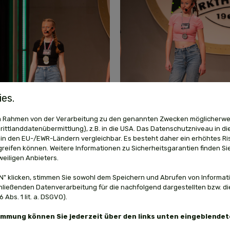
es.
 im Rahmen von der Verarbeitung zu den genannten Zwecken möglicherwe
ittlanddatenübermittlung), z.B. in die USA. Das Datenschutzniveau in di
in den EU-/EWR-Ländern vergleichbar. Es besteht daher ein erhöhtes Ris
reifen können. Weitere Informationen zu Sicherheitsgarantien finden Sie
weiligen Anbieters.
" klicken, stimmen Sie sowohl dem Speichern und Abrufen von Informati
hließenden Datenverarbeitung für die nachfolgend dargestellten bzw. d
Abs. 1 lit. a. DSGVO).
timmung können Sie jederzeit über den links unten eingeblende